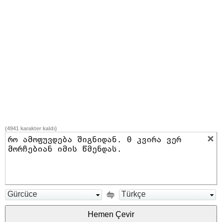
(
4941
karakter kaldı)
Gürcüce
Türkçe