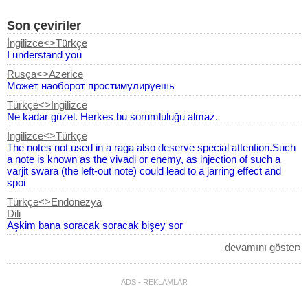
Son çeviriler
İngilizce<>Türkçe
I understand you
Rusça<>Azerice
Может наоборот простимулируешь
Türkçe<>İngilizce
Ne kadar güzel. Herkes bu sorumluluğu almaz.
İngilizce<>Türkçe
The notes not used in a raga also deserve special attention.Such
a note is known as the vivadi or enemy, as injection of such a
varjit swara (the left-out note) could lead to a jarring effect and
spoi
Türkçe<>Endonezya
Dili
Aşkim bana soracak soracak bişey sor
Fransızca<>Türkçe
devamını göster›
Salut chéri(e), merci, je vais bien, et toi ? Le restaurant est bondé,
il y a beaucoup de clients.
ADS - REKLAMLAR
Türkçe<>Fransızca
Merhaba canim teşekkürler iyiyim sen nasılsın Restorant çok