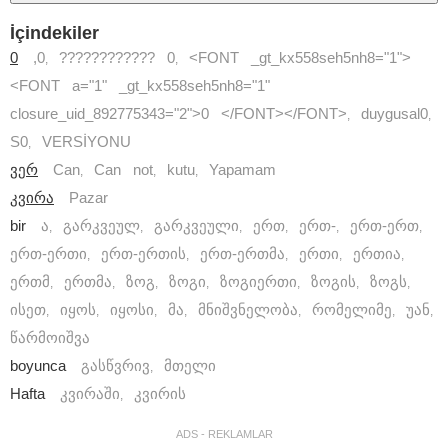
İçindekiler
0
,
0
???????????? 0
<FONT _gt_kx558seh5nh8="1">
,
,
<FONT a="1" _gt_kx558seh5nh8="1"
closure_uid_892775343="2">0 </FONT></FONT>
duygusal
0
,
,
S
0
VERSİYONU
,
ვერ
Can
Can not
kutu
Yapamam
,
,
,
კვირა
Pazar
bir
ა
გარკვეულ
გარკვეული
ერთ
ერთ-
ერთ-ერთ
,
,
,
,
,
,
ერთ-ერთი
ერთ-ერთის
ერთ-ერთმა
ერთი
ერთია
,
,
,
,
,
ერთმ
ერთმა
ზოგ
ზოგი
ზოგიერთი
ზოგის
ზოგს
,
,
,
,
,
,
,
ისეთ
იყოს
იყოსი
მა
მნიშვნელობა
რომელიმე
უან
,
,
,
,
,
,
,
წარმოიშვა
boyunca
გასწვრივ
მთელი
,
Hafta
კვირაში
კვირის
,
ADS - REKLAMLAR