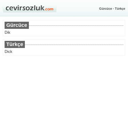
Gürcüce - Türkçe
Gürcüce
Dik
Türkçe
Dick