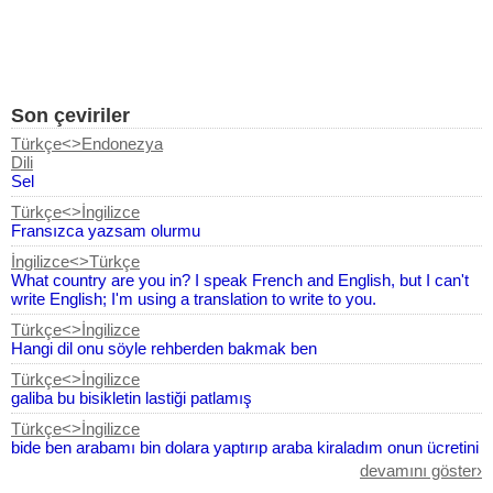
Son çeviriler
Türkçe<>Endonezya
Dili
Sel
Türkçe<>İngilizce
Fransızca yazsam olurmu
İngilizce<>Türkçe
What country are you in? I speak French and English, but I can't
write English; I'm using a translation to write to you.
Türkçe<>İngilizce
Hangi dil onu söyle rehberden bakmak ben
Türkçe<>İngilizce
galiba bu bisikletin lastiği patlamış
Türkçe<>İngilizce
bide ben arabamı bin dolara yaptırıp araba kiraladım onun ücretini
kimden alıcağım
devamını göster›