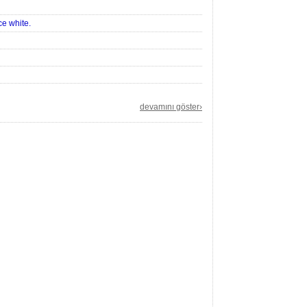
ce white.
devamını göster›
ng this link. Simply enter the requested information,
e you abl