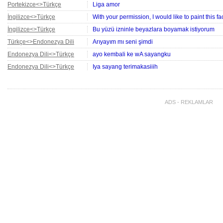
Portekizce<>Türkçe
Liga amor
İngilizce<>Türkçe
With your permission, I would like to paint this fa
İngilizce<>Türkçe
Bu yüzü izninle beyazlara boyamak istiyorum
Türkçe<>Endonezya Dili
Arıyayım mı seni şimdi
Endonezya Dili<>Türkçe
ayo kembali ke wA sayangku
Endonezya Dili<>Türkçe
Iya sayang terimakasiiih
Türkçe<>Portekizce
Allah sağlık versin
Türkçe<>Portekizce
İyi geceler afiyet olsun
ADS - REKLAMLAR
Portekizce<>Türkçe
Lhe sonhos doces
Arapça<>Türkçe
أسد
Portekizce<>Türkçe
Amém
Türkçe<>Arnavutça
dede
Portekizce<>Türkçe
Boa noite!! Segue o líder
Arapça<>Azerice
الجنة
Azerice<>Arapça
الجنة
Arapça<>Azerice
الجنة
İngilizce<>Türkçe
Hello dear Customer, Please place your order usi
and we'll take care of the rest. Thank you. Hi! Ar