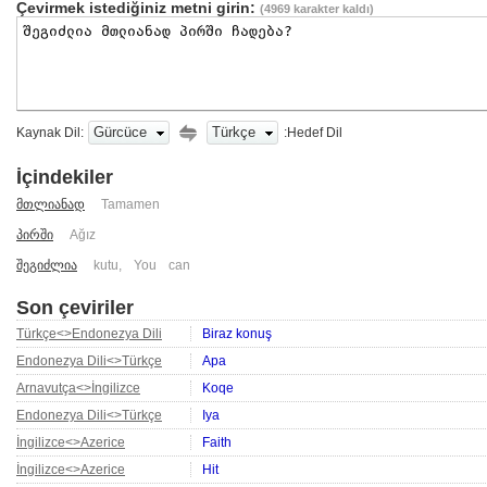
Çevirmek istediğiniz metni girin:
(
4969
karakter kaldı)
Gürcüce
Türkçe
Kaynak Dil:
:Hedef Dil
İçindekiler
მთლიანად
Tamamen
პირში
Ağız
შეგიძლია
kutu
,
You can
Son çeviriler
Türkçe<>Endonezya Dili
Biraz konuş
Endonezya Dili<>Türkçe
Apa
Arnavutça<>İngilizce
Koqe
Endonezya Dili<>Türkçe
Iya
İngilizce<>Azerice
Faith
İngilizce<>Azerice
Hit