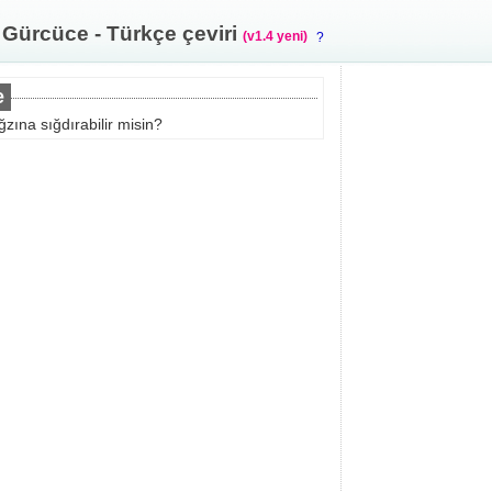
Gürcüce - Türkçe çeviri
(v1.4 yeni)
?
e
ğzına sığdırabilir misin?