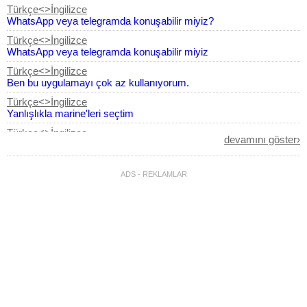
Türkçe<>İngilizce
WhatsApp veya telegramda konuşabilir miyiz?
Türkçe<>İngilizce
WhatsApp veya telegramda konuşabilir miyiz
Türkçe<>İngilizce
Ben bu uygulamayı çok az kullanıyorum.
Türkçe<>İngilizce
Yanlışlıkla marine'leri seçtim
Türkçe<>İngilizce
devamını göster›
Ben bu uygulamayı çok az kullanıyorum
Türkçe<>İngilizce
Merhaba
ADS - REKLAMLAR
İngilizce<>Türkçe
alwasy
Fransızca<>Türkçe
Nous vous prions de bien vouloir revoir le tableau d'analyse et
d'ajuster les prix unitaires que vous avez fournis à un niveau
adapté à la vente au client. https://turkce-fransizca.cevirsoz
Türkçe<>Ukraynaca
Merhaba