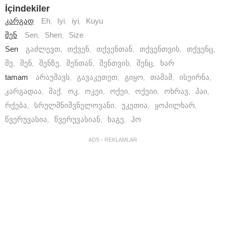
İçindekiler
კარგად
Eh
Iyi
iyi
Kuyu
,
,
,
შენ
Sen
Shen
Size
,
,
Sen
გაძლევთ
თქვენ
თქვენთან
თქვენთვის
თქვენც
,
,
,
,
,
შე
შენ
შენზე
შენთან
შენთვის
შენც
ხარ
,
,
,
,
,
,
tamam
არაუშავს
გავაკეთეთ
გიყო
თამამ
ისეირნა
,
,
,
,
,
კარგადაა
მაქ
ოკ
ოკეი
ოქეი
ოქეიი
ოხრავ
პაი
,
,
,
,
,
,
,
,
რქება
სრულმნიშვნელოვანი
უკეთია
ყოპილხარ
,
,
,
,
წვერუვასია
წვერუვასიან
ხაგე
ჰო
,
,
,
ADS - REKLAMLAR